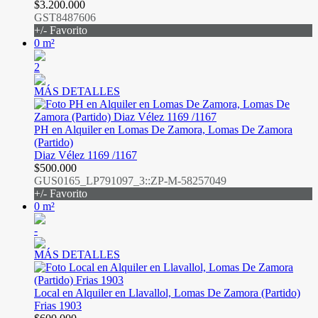
$3.200.000
GST8487606
+/- Favorito
0 m²
2
MÁS DETALLES
PH en Alquiler en Lomas De Zamora, Lomas De Zamora
(Partido)
Diaz Vélez 1169 /1167
$500.000
GUS0165_LP791097_3::ZP-M-58257049
+/- Favorito
0 m²
-
MÁS DETALLES
Local en Alquiler en Llavallol, Lomas De Zamora (Partido)
Frias 1903