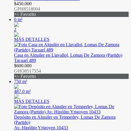
$450.000
GPH8518004
+/- Favorito
0 m²
2
MÁS DETALLES
Casa en Alquiler en Llavallol, Lomas De Zamora (Partido)
Tacuarí 489
$600.000
GHO8517554
+/- Favorito
750 m²
487.0 m²
MÁS DETALLES
Depósito en Alquiler en Temperley, Lomas De Zamora
(Partido)
Av. Hipólito Yrigoyen 10433