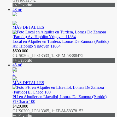
GPH8092542
+/- Favorito
48 m²
-
MÁS DETALLES
Local en Alquiler en Turdera, Lomas De Zamora (Partido)
Av. Hipólito Yrigoyen 11864
$600.000
GUS0202_LP813533_1::ZP-M-58388475
+/- Favorito
45 m²
2
MÁS DETALLES
PH en Alquiler en Llavallol, Lomas De Zamora (Partido)
El Chaco 100
$420.000
GUS0200_LP813365_1::ZP-M-58378153
+/- Favorito