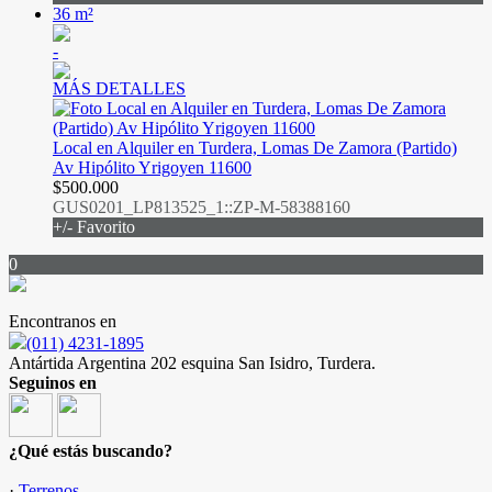
36 m²
-
MÁS DETALLES
Local en Alquiler en Turdera, Lomas De Zamora (Partido)
Av Hipólito Yrigoyen 11600
$500.000
GUS0201_LP813525_1::ZP-M-58388160
+/- Favorito
0
Encontranos en
(011) 4231-1895
Antártida Argentina 202 esquina San Isidro, Turdera.
Seguinos en
¿Qué estás buscando?
·
Terrenos