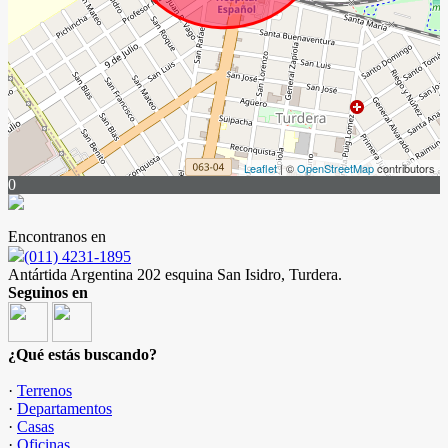
Leaflet
| ©
OpenStreetMap
contributors
0
Encontranos en
(011) 4231-1895
Antártida Argentina 202 esquina San Isidro, Turdera.
Seguinos en
¿Qué estás buscando?
·
Terrenos
·
Departamentos
·
Casas
·
Oficinas