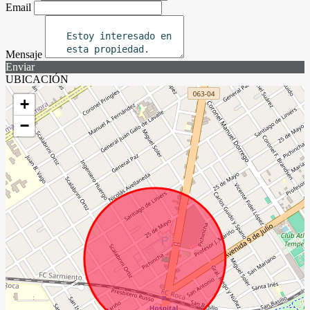
Email
Mensaje
Enviar
UBICACIÓN
+
−