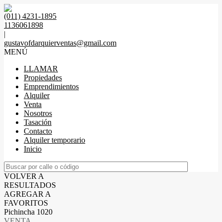
(011) 4231-1895
1136061898
|
gustavofdarquierventas@gmail.com
MENÚ
LLAMAR
Propiedades
Emprendimientos
Alquiler
Venta
Nosotros
Tasación
Contacto
Alquiler temporario
Inicio
VOLVER A
RESULTADOS
AGREGAR A
FAVORITOS
Pichincha 1020
VENTA