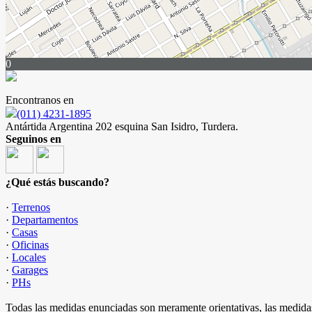
0
Encontranos en
(011) 4231-1895
Antártida Argentina 202 esquina San Isidro, Turdera.
Seguinos en
¿Qué estás buscando?
·
Terrenos
·
Departamentos
·
Casas
·
Oficinas
·
Locales
·
Garages
·
PHs
Todas las medidas enunciadas son meramente orientativas, las medidas