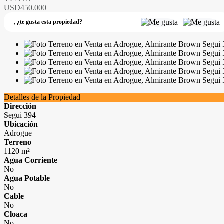
USD450.000
,
¿te gusta esta propiedad?
Detalles de la Propiedad
Dirección
Segui 394
Ubicación
Adrogue
Terreno
1120 m²
Agua Corriente
No
Agua Potable
No
Cable
No
Cloaca
No