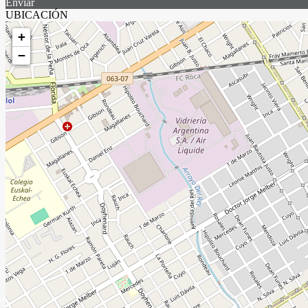
Enviar
UBICACIÓN
+
−