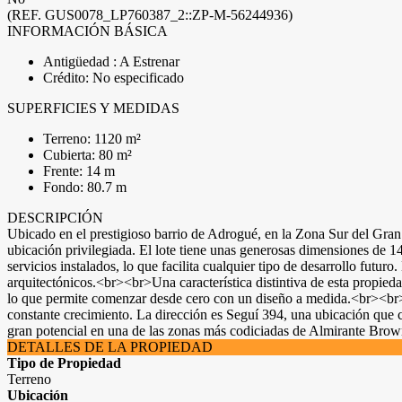
(REF. GUS0078_LP760387_2::ZP-M-56244936)
INFORMACIÓN BÁSICA
Antigüedad : A Estrenar
Crédito: No especificado
SUPERFICIES Y MEDIDAS
Terreno: 1120 m²
Cubierta: 80 m²
Frente: 14 m
Fondo: 80.7 m
DESCRIPCIÓN
Ubicado en el prestigioso barrio de Adrogué, en la Zona Sur del Gran 
ubicación privilegiada. El lote tiene unas generosas dimensiones de 1
servicios instalados, lo que facilita cualquier tipo de desarrollo fut
arquitectónicos.<br><br>Una característica distintiva de esta propieda
lo que permite comenzar desde cero con un diseño a medida.<br><br>
constante crecimiento. La dirección es Seguí 394, una ubicación que
gran potencial en una de las zonas más codiciadas de Almirante Brow
DETALLES DE LA PROPIEDAD
Tipo de Propiedad
Terreno
Ubicación