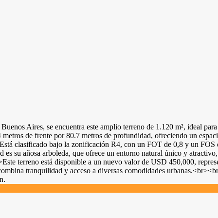
Buenos Aires, se encuentra este amplio terreno de 1.120 m², ideal para
4 metros de frente por 80.7 metros de profundidad, ofreciendo un espac
uro. Está clasificado bajo la zonificación R4, con un FOT de 0,8 y un FO
d es su añosa arboleda, que ofrece un entorno natural único y atractivo,
Este terreno está disponible a un nuevo valor de USD 450,000, repres
 combina tranquilidad y acceso a diversas comodidades urbanas.<br><br
n.