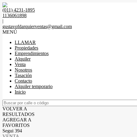
(011) 4231-1895
1136061898
|
gustavofdarquierventas@gmail.com
MENÚ
LLAMAR
Propiedades
Emprendimientos
Alquiler
Venta
Nosotros
Tasación
Contacto
Alquiler temporario
Inicio
VOLVER A
RESULTADOS
AGREGAR A
FAVORITOS
Segui 394
VENTA