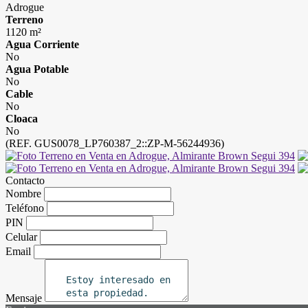
Adrogue
Terreno
1120 m²
Agua Corriente
No
Agua Potable
No
Cable
No
Cloaca
No
(REF. GUS0078_LP760387_2::ZP-M-56244936)
Contacto
Nombre
Teléfono
PIN
Celular
Email
Mensaje