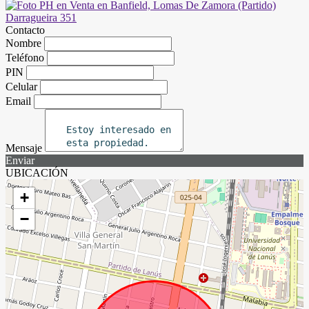
Contacto
Nombre
Teléfono
PIN
Celular
Email
Mensaje
Enviar
UBICACIÓN
+
−