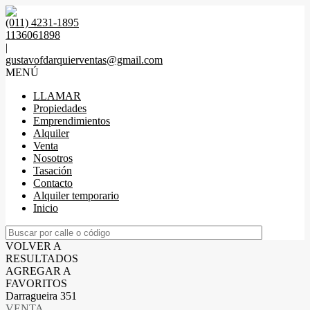
(011) 4231-1895
1136061898
|
gustavofdarquierventas@gmail.com
MENÚ
LLAMAR
Propiedades
Emprendimientos
Alquiler
Venta
Nosotros
Tasación
Contacto
Alquiler temporario
Inicio
VOLVER A
RESULTADOS
AGREGAR A
FAVORITOS
Darragueira 351
VENTA