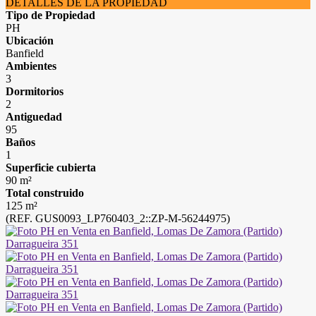
DETALLES DE LA PROPIEDAD
Tipo de Propiedad
PH
Ubicación
Banfield
Ambientes
3
Dormitorios
2
Antiguedad
95
Baños
1
Superficie cubierta
90 m²
Total construido
125 m²
(REF. GUS0093_LP760403_2::ZP-M-56244975)