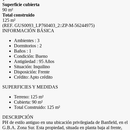
Superficie cubierta
90 m²
Total construido
125 m²
(REF. GUS0093_LP760403_2::ZP-M-56244975)
INFORMACIÓN BÁSICA
Ambientes : 3
Dormitorios : 2
Baños : 1
Condición: Bueno
Antigüedad : 95 Años
Situación: Inquilino
Disposición: Frente
Crédito: Apto crédito
SUPERFICIES Y MEDIDAS
Terreno: 125 m²
Cubierta: 90 m²
Total Construido: 125 m²
DESCRIPCIÓN
PH de estilo antiguo en una ubicación privilegiada de Banfield, en el
G.B.A. Zona Sur. Esta propiedad, situada en planta baja al frente,