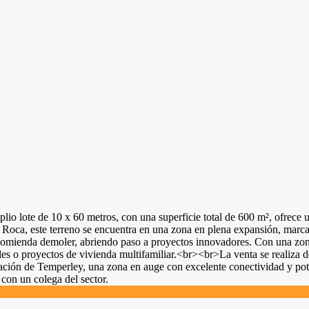
o lote de 10 x 60 metros, con una superficie total de 600 m², ofrece un
il Roca, este terreno se encuentra en una zona en plena expansión, mar
ecomienda demoler, abriendo paso a proyectos innovadores. Con una zo
es o proyectos de vivienda multifamiliar.<br><br>La venta se realiza de
mación de Temperley, una zona en auge con excelente conectividad y po
 con un colega del sector.