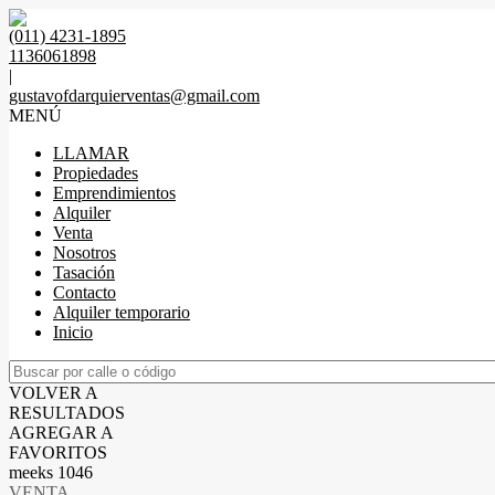
(011) 4231-1895
1136061898
|
gustavofdarquierventas@gmail.com
MENÚ
LLAMAR
Propiedades
Emprendimientos
Alquiler
Venta
Nosotros
Tasación
Contacto
Alquiler temporario
Inicio
VOLVER A
RESULTADOS
AGREGAR A
FAVORITOS
meeks 1046
VENTA