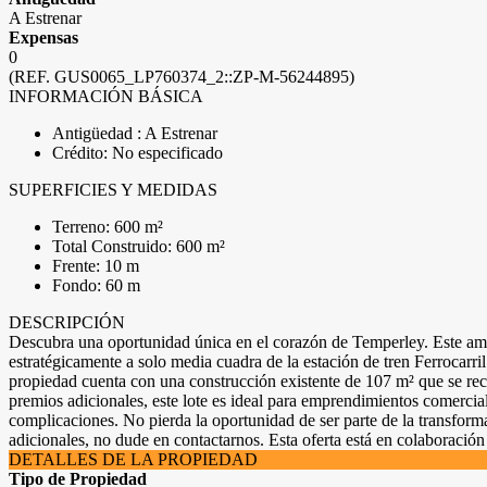
A Estrenar
Expensas
0
(REF. GUS0065_LP760374_2::ZP-M-56244895)
INFORMACIÓN BÁSICA
Antigüedad : A Estrenar
Crédito: No especificado
SUPERFICIES Y MEDIDAS
Terreno: 600 m²
Total Construido: 600 m²
Frente: 10 m
Fondo: 60 m
DESCRIPCIÓN
Descubra una oportunidad única en el corazón de Temperley. Este ampli
estratégicamente a solo media cuadra de la estación de tren Ferrocarr
propiedad cuenta con una construcción existente de 107 m² que se r
premios adicionales, este lote es ideal para emprendimientos comercial
complicaciones. No pierda la oportunidad de ser parte de la transfor
adicionales, no dude en contactarnos. Esta oferta está en colaboración
DETALLES DE LA PROPIEDAD
Tipo de Propiedad