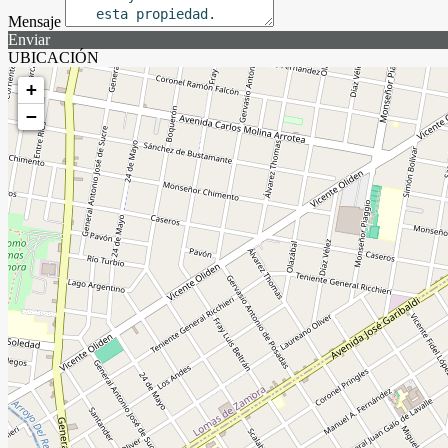
Mensaje
Enviar
UBICACIÓN
+
−