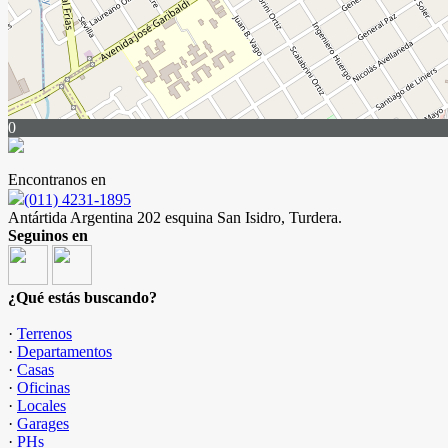
0
Encontranos en
(011) 4231-1895
Antártida Argentina 202 esquina San Isidro, Turdera.
Seguinos en
¿Qué estás buscando?
·
Terrenos
·
Departamentos
·
Casas
·
Oficinas
·
Locales
·
Garages
·
PHs