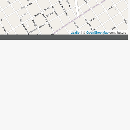
Leaflet
| ©
OpenStreetMap
contributors