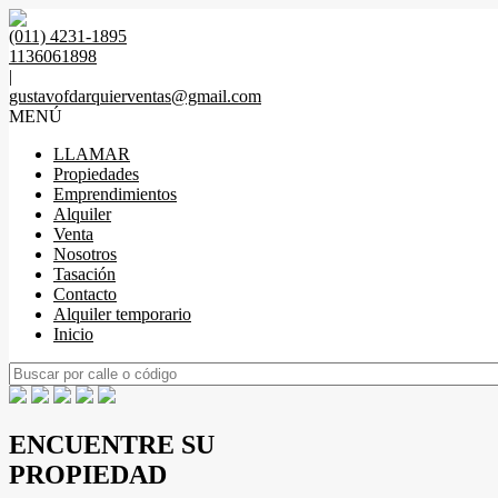
(011) 4231-1895
1136061898
|
gustavofdarquierventas@gmail.com
MENÚ
LLAMAR
Propiedades
Emprendimientos
Alquiler
Venta
Nosotros
Tasación
Contacto
Alquiler temporario
Inicio
ENCUENTRE SU
PROPIEDAD