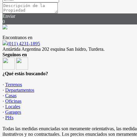
Enviar
0
Encontranos en
(011) 4231-1895
Antártida Argentina 202 esquina San Isidro, Turdera.
Seguinos en
¿Qué estás buscando?
·
Terrenos
·
Departamentos
·
Casas
·
Oficinas
·
Locales
·
Garages
·
PHs
Todas las medidas enunciadas son meramente orientativas, las medidas
ilustrativos y no contractuales. Los precios enunciados son meramente 