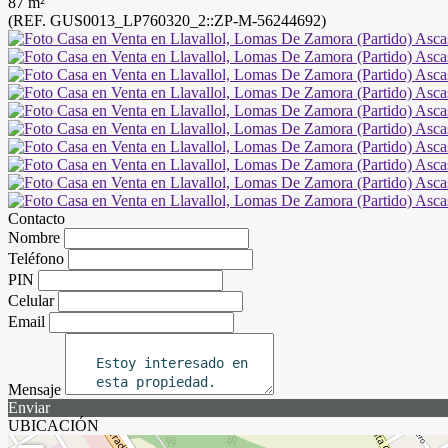
87 m²
(REF. GUS0013_LP760320_2::ZP-M-56244692)
Contacto
Nombre
Teléfono
PIN
Celular
Email
Mensaje
Enviar
UBICACIÓN