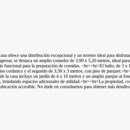
casa ofrece una distribución excepcional y un terreno ideal para disfruta
sar, se destaca un amplio comedor de 3,90 x 5,20 metros, ideal para r
 funcional para la preparación de comidas. <br><br>El baño, de 3 x 1
piso cerámico y el segundo de 3,50 x 3 metros, con piso de parquet.<br
e la casa incluye un jardín de 4 x 10 metros y un amplio parque al fond
os, brindando espacios adicionales de utilidad.<br><br>La propiedad, c
bicación accesible. No dude en consultarnos para obtener más detalles s