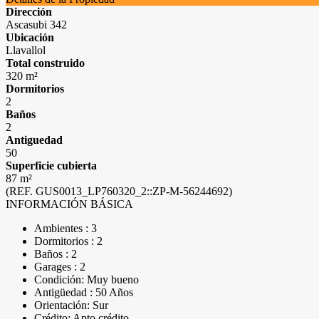
Dirección
Ascasubi 342
Ubicación
Llavallol
Total construido
320 m²
Dormitorios
2
Baños
2
Antiguedad
50
Superficie cubierta
87 m²
(REF. GUS0013_LP760320_2::ZP-M-56244692)
INFORMACIÓN BÁSICA
Ambientes : 3
Dormitorios : 2
Baños : 2
Garages : 2
Condición: Muy bueno
Antigüedad : 50 Años
Orientación: Sur
Crédito: Apto crédito