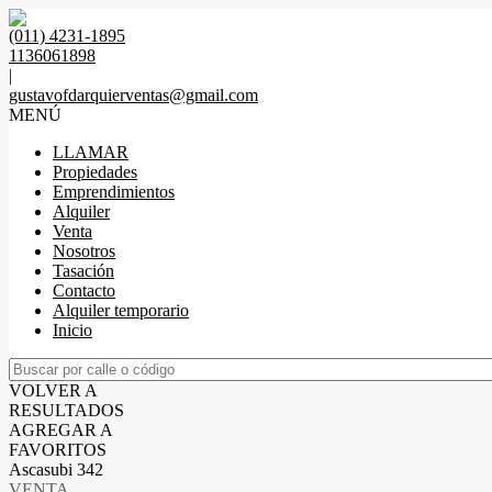
(011) 4231-1895
1136061898
|
gustavofdarquierventas@gmail.com
MENÚ
LLAMAR
Propiedades
Emprendimientos
Alquiler
Venta
Nosotros
Tasación
Contacto
Alquiler temporario
Inicio
VOLVER A
RESULTADOS
AGREGAR A
FAVORITOS
Ascasubi 342
VENTA