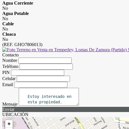
Agua Corriente
No
Agua Potable
No
Cable
No
Cloaca
No
(REF. GHO7806013)
Contacto
Nombre
Teléfono
PIN
Celular
Email
Mensaje
Enviar
UBICACIÓN
+