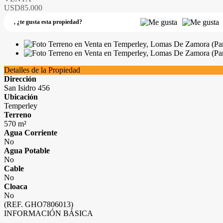
USD85.000
,
¿te gusta esta propiedad?
Detalles de la Propiedad
Dirección
San Isidro 456
Ubicación
Temperley
Terreno
570 m²
Agua Corriente
No
Agua Potable
No
Cable
No
Cloaca
No
(REF. GHO7806013)
INFORMACIÓN BÁSICA