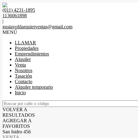
(011) 4231-1895
1136061898
|
gustavofdarquierventas@gmail.com
MENÚ
LLAMAR
Propiedades
Emprendimientos
Alquiler
Venta
Nosotros
Tasación
Contacto
Alquiler temporario
Inicio
VOLVER A
RESULTADOS
AGREGAR A
FAVORITOS
San Isidro 456
VENTA