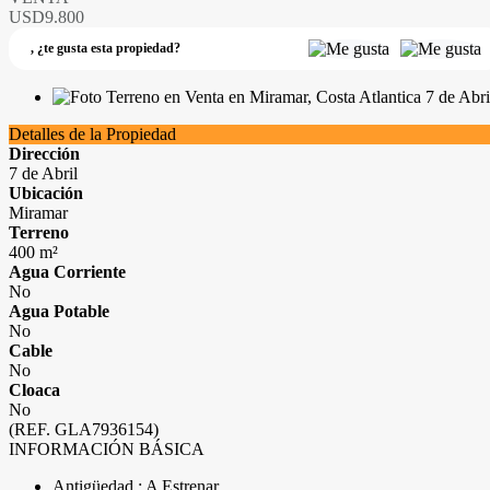
USD9.800
,
¿te gusta esta propiedad?
Detalles de la Propiedad
Dirección
7 de Abril
Ubicación
Miramar
Terreno
400 m²
Agua Corriente
No
Agua Potable
No
Cable
No
Cloaca
No
(REF. GLA7936154)
INFORMACIÓN BÁSICA
Antigüedad : A Estrenar