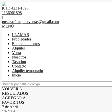
(011) 4231-1895
1136061898
|
gustavofdarquierventas@gmail.com
MENÚ
LLAMAR
Propiedades
Emprendimientos
Alquiler
Venta
Nosotros
Tasación
Contacto
Alquiler temporario
Inicio
VOLVER A
RESULTADOS
AGREGAR A
FAVORITOS
7 de Abril
VENTA