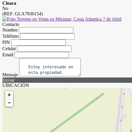
Cloaca
No
(REF. GLA7936154)
Contacto
Nombre
Teléfono
PIN
Celular
Email
Mensaje
Enviar
UBICACIÓN
+
−