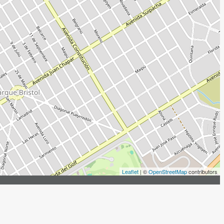
Leaflet
| ©
OpenStreetMap
contributors