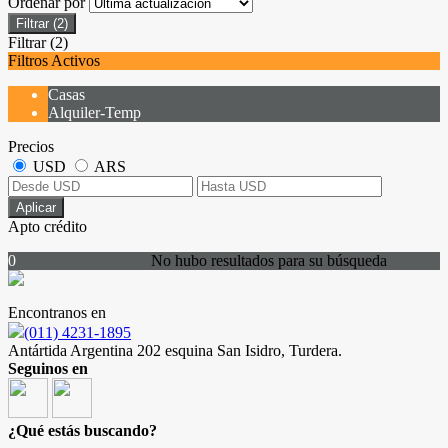
Ordenar por
Filtrar
(2)
Filtrar
(2)
Filtros Activos
Casas
Alquiler-Temp
Precios
USD
ARS
Aplicar
Apto crédito
0
No hubo resultados para su búsqueda
Encontranos en
(011) 4231-1895
Antártida Argentina 202 esquina San Isidro, Turdera.
Seguinos en
¿Qué estás buscando?