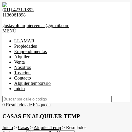
(011) 4231-1895
1136061898
|
gustavofdarquierventas@gmail.com
MENÚ
LLAMAR
Propiedades
Emprendimientos
Alquiler
Venta
Nosotros
Tasación
Contacto
Alquiler temporario
Inicio
0 Resultados de búsqueda
CASAS EN ALQUILER TEMP
Inicio
>
Casas
>
Alquiler-Temp
> Resultados