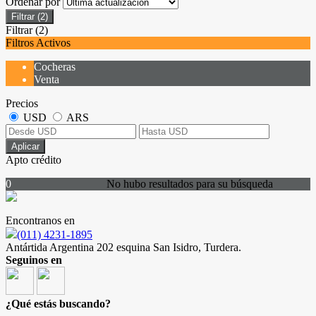
Ordenar por
Filtrar
(2)
Filtrar
(2)
Filtros Activos
Cocheras
Venta
Precios
USD
ARS
Aplicar
Apto crédito
0
No hubo resultados para su búsqueda
Encontranos en
(011) 4231-1895
Antártida Argentina 202 esquina San Isidro, Turdera.
Seguinos en
¿Qué estás buscando?