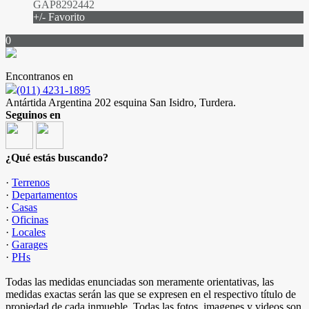
GAP8292442
+/- Favorito
0
Encontranos en
(011) 4231-1895
Antártida Argentina 202 esquina San Isidro, Turdera.
Seguinos en
¿Qué estás buscando?
·
Terrenos
·
Departamentos
·
Casas
·
Oficinas
·
Locales
·
Garages
·
PHs
Todas las medidas enunciadas son meramente orientativas, las
medidas exactas serán las que se expresen en el respectivo título de
propiedad de cada inmueble. Todas las fotos, imagenes y videos son