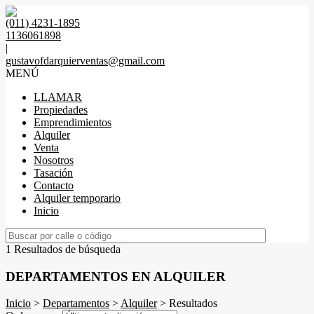
(011) 4231-1895
1136061898
|
gustavofdarquierventas@gmail.com
MENÚ
LLAMAR
Propiedades
Emprendimientos
Alquiler
Venta
Nosotros
Tasación
Contacto
Alquiler temporario
Inicio
1 Resultados de búsqueda
DEPARTAMENTOS EN ALQUILER
Inicio
>
Departamentos
>
Alquiler
> Resultados