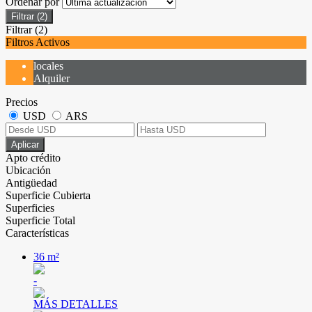
Ordenar por
Filtrar
(2)
Filtrar
(2)
Filtros Activos
locales
Alquiler
Precios
USD
ARS
Aplicar
Apto crédito
Ubicación
Antigüedad
Superficie Cubierta
Superficies
Superficie Total
Características
36 m²
-
MÁS DETALLES