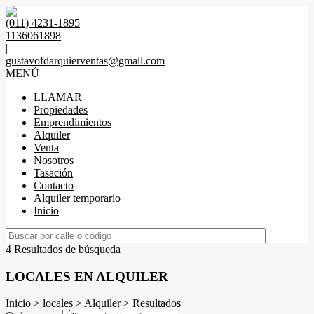
(011) 4231-1895
1136061898
|
gustavofdarquierventas@gmail.com
MENÚ
LLAMAR
Propiedades
Emprendimientos
Alquiler
Venta
Nosotros
Tasación
Contacto
Alquiler temporario
Inicio
4 Resultados de búsqueda
LOCALES EN ALQUILER
Inicio
>
locales
>
Alquiler
> Resultados