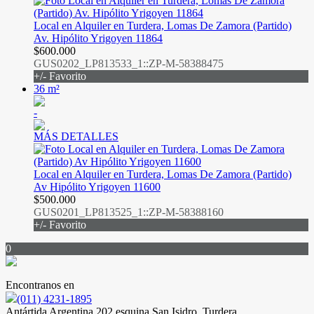
Local en Alquiler en Turdera, Lomas De Zamora (Partido)
Av. Hipólito Yrigoyen 11864
$600.000
GUS0202_LP813533_1::ZP-M-58388475
+/- Favorito
36 m²
-
MÁS DETALLES
Local en Alquiler en Turdera, Lomas De Zamora (Partido)
Av Hipólito Yrigoyen 11600
$500.000
GUS0201_LP813525_1::ZP-M-58388160
+/- Favorito
0
Encontranos en
(011) 4231-1895
Antártida Argentina 202 esquina San Isidro, Turdera.