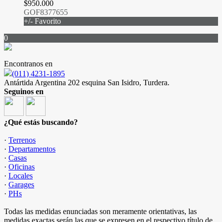
$950.000
GOF8377655
+/- Favorito
0
Encontranos en
(011) 4231-1895
Antártida Argentina 202 esquina San Isidro, Turdera.
Seguinos en
¿Qué estás buscando?
·
Terrenos
·
Departamentos
·
Casas
·
Oficinas
·
Locales
·
Garages
·
PHs
Todas las medidas enunciadas son meramente orientativas, las
medidas exactas serán las que se expresen en el respectivo título de