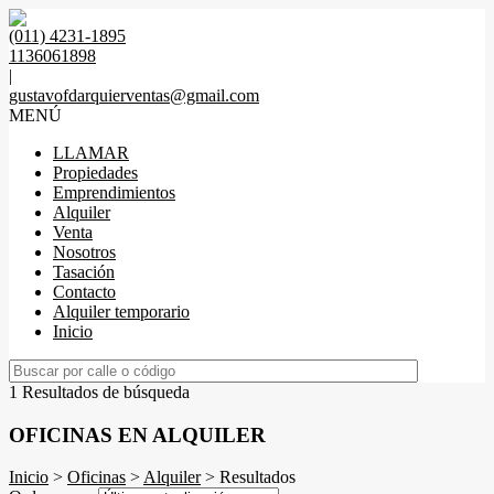
(011) 4231-1895
1136061898
|
gustavofdarquierventas@gmail.com
MENÚ
LLAMAR
Propiedades
Emprendimientos
Alquiler
Venta
Nosotros
Tasación
Contacto
Alquiler temporario
Inicio
1 Resultados de búsqueda
OFICINAS EN ALQUILER
Inicio
>
Oficinas
>
Alquiler
> Resultados