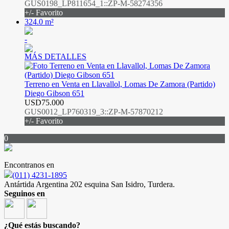
GUS0198_LP811654_1::ZP-M-58274356
+/- Favorito
324.0 m²
-
MÁS DETALLES
Terreno en Venta en Llavallol, Lomas De Zamora (Partido)
Diego Gibson 651
USD75.000
GUS0012_LP760319_3::ZP-M-57870212
+/- Favorito
0
Encontranos en
(011) 4231-1895
Antártida Argentina 202 esquina San Isidro, Turdera.
Seguinos en
¿Qué estás buscando?