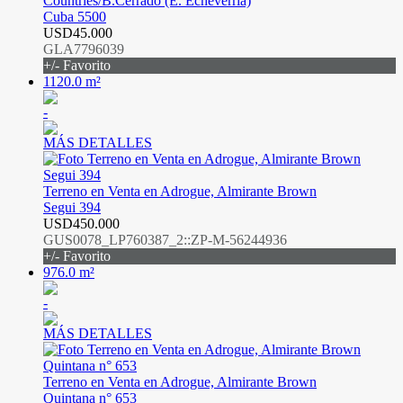
Countries/B.Cerrado (E. Echeverría)
Cuba 5500
USD45.000
GLA7796039
+/- Favorito
1120.0 m²
-
MÁS DETALLES
Terreno en Venta en Adrogue, Almirante Brown
Segui 394
USD450.000
GUS0078_LP760387_2::ZP-M-56244936
+/- Favorito
976.0 m²
-
MÁS DETALLES
Terreno en Venta en Adrogue, Almirante Brown
Quintana n° 653