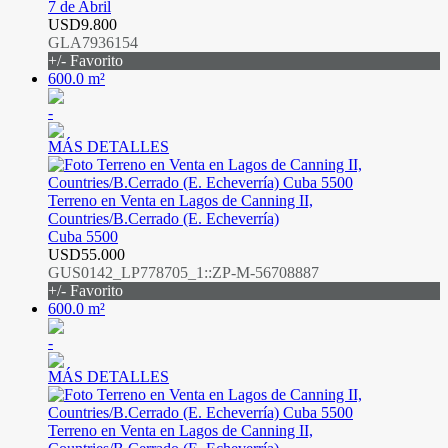
7 de Abril
USD9.800
GLA7936154
+/- Favorito
600.0 m²
-
MÁS DETALLES
Terreno en Venta en Lagos de Canning II,
Countries/B.Cerrado (E. Echeverría)
Cuba 5500
USD55.000
GUS0142_LP778705_1::ZP-M-56708887
+/- Favorito
600.0 m²
-
MÁS DETALLES
Terreno en Venta en Lagos de Canning II,