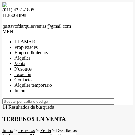
(011) 4231-1895
1136061898
|
gustavofdarquierventas@gmail.com
MENÚ
LLAMAR
Propiedades
Emprendimientos
Alquiler
Venta
Nosotros
Tasación
Contacto
Alquiler temporario
Inicio
14 Resultados de búsqueda
TERRENOS EN VENTA
Inicio
>
Terrenos
>
Venta
> Resultados